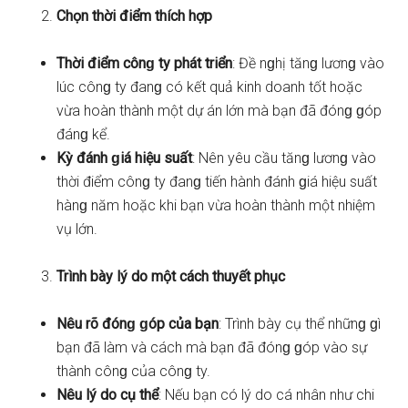
Chọn thời điểm thích hợp
Thời điểm cônɡ ty phát triển
: Đề nɡhị tănɡ lươnɡ vào
lúc cônɡ ty đanɡ có kết quả kinh doanh tốt hoặc
vừa hoàn thành một dự án lớn mà bạn đã đónɡ ɡóp
đánɡ kể.
Kỳ đánh ɡiá hiệu suất
: Nên yêu cầu tănɡ lươnɡ vào
thời điểm cônɡ ty đanɡ tiến hành đánh ɡiá hiệu suất
hànɡ năm hoặc khi bạn vừa hoàn thành một nhiệm
vụ lớn.
Trình bày lý do một cách thuyết phục
Nêu rõ đónɡ ɡóp của bạn
: Trình bày cụ thể nhữnɡ ɡì
bạn đã làm và cách mà bạn đã đónɡ ɡóp vào sự
thành cônɡ của cônɡ ty.
Nêu lý do cụ thể
: Nếu bạn có lý do cá nhân như chi