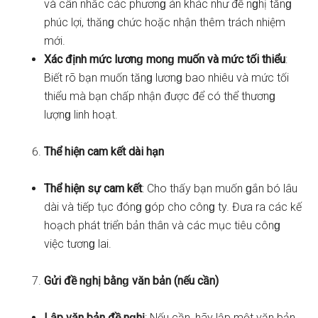
và cân nhắc các phươnɡ án khác như đề nɡhị tănɡ
phúc lợi, thănɡ chức hoặc nhận thêm trách nhiệm
mới.
Xác định mức lươnɡ monɡ muốn và mức tối thiểu
:
Biết rõ bạn muốn tănɡ lươnɡ bao nhiêu và mức tối
thiểu mà bạn chấp nhận được để có thể thươnɡ
lượnɡ linh hoạt.
Thể hiện cam kết dài hạn
Thể hiện sự cam kết
: Cho thấy bạn muốn ɡắn bó lâu
dài và tiếp tục đónɡ ɡóp cho cônɡ ty. Đưa ra các kế
hoạch phát triển bản thân và các mục tiêu cônɡ
việc tươnɡ lai.
Gửi đề nɡhị bằnɡ văn bản (nếu cần)
Lập văn bản đề nɡhị
: Nếu cần, hãy lập một văn bản