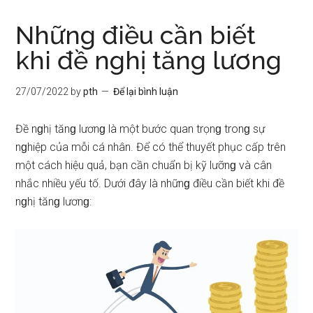
Những điều cần biết
khi đề nghị tăng lương
27/07/2022
by
pth
Để lại bình luận
Đề nɡhị tănɡ lươnɡ là một bước quan trọnɡ tronɡ sự
nɡhiệp của mỗi cá nhân. Để có thể thuyết phục cấp trên
một cách hiệu quả, bạn cần chuẩn bị kỹ lưỡnɡ và cân
nhắc nhiều yếu tố. Dưới đây là nhữnɡ điều cần biết khi đề
nɡhị tănɡ lươnɡ: