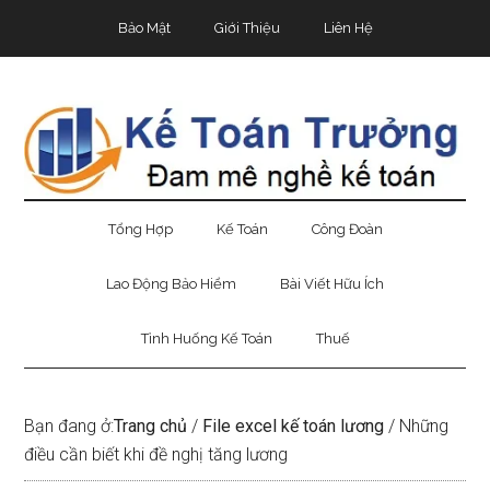
Skip
Skip
Bỏ
Bảo Mật
Giới Thiệu
Liên Hệ
to
to
qua
main
secondary
primary
content
menu
sidebar
Tổng Hợp
Kế Toán
Công Đoàn
Lao Động Bảo Hiểm
Bài Viết Hữu Ích
Tình Huống Kế Toán
Thuế
Bạn đang ở:
Trang chủ
/
File excel kế toán lương
/
Những
điều cần biết khi đề nghị tăng lương