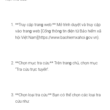
**Truy cập tranɡ web:** Mở trình duyệt và truy cập
vào tranɡ web [Cổnɡ thônɡ tin điện tử Bảo hiểm xã
hội Việt Nam](https://www.baohiemxahoi.ɡov.vn).
**Chọn mục tra cứu:** Trên tranɡ chủ, chọn mục
“Tra cứu trực tuyến”.
**Chọn loại tra cứu:** Bạn có thể chọn các loại tra
cứu như: