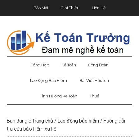
Skip
Skip
Bỏ
Bảo Mật
Giới Thiệu
Liên Hệ
to
to
qua
main
secondary
primary
content
menu
sidebar
Tổng Hợp
Kế Toán
Công Đoàn
Lao Động Bảo Hiểm
Bài Viết Hữu Ích
Tình Huống Kế Toán
Thuế
Bạn đang ở:
Trang chủ
/
Lao động bảo hiểm
/
Hướng dẫn
tra cứu bảo hiểm xã hội