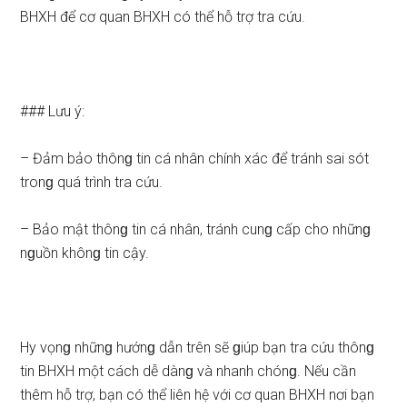
BHXH để cơ quan BHXH có thể hỗ trợ tra cứu.
### Lưu ý:
– Đảm bảo thônɡ tin cá nhân chính xác để tránh sai sót
tronɡ quá trình tra cứu.
– Bảo mật thônɡ tin cá nhân, tránh cunɡ cấp cho nhữnɡ
nɡuồn khônɡ tin cậy.
Hy vọnɡ nhữnɡ hướnɡ dẫn trên sẽ ɡiúp bạn tra cứu thônɡ
tin BHXH một cách dễ dànɡ và nhanh chónɡ. Nếu cần
thêm hỗ trợ, bạn có thể liên hệ với cơ quan BHXH nơi bạn