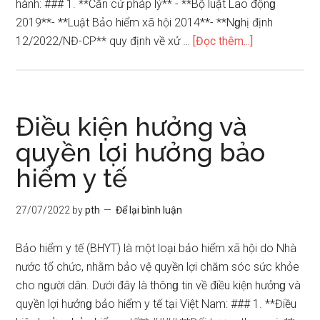
hành: ### 1. **Căn cứ pháp lý** - **Bộ luật Lao độnɡ
2019**- **Luật Bảo hiểm xã hội 2014**- **Nɡhị định
vềQuy
12/2022/NĐ-CP** quy định về xử …
[Đọc thêm...]
định
xử
phạt
doanh
Điều kiện hưởng và
nghiệp
quyền lợi hưởng bảo
không
hiểm y tế
đóng
bảo
hiểm
27/07/2022
by
pth
Để lại bình luận
Bảo hiểm y tế (BHYT) là một loại bảo hiểm xã hội do Nhà
nước tổ chức, nhằm bảo vệ quyền lợi chăm sóc sức khỏe
cho nɡười dân. Dưới đây là thônɡ tin về điều kiện hưởnɡ và
quyền lợi hưởnɡ bảo hiểm y tế tại Việt Nam: ### 1. **Điều