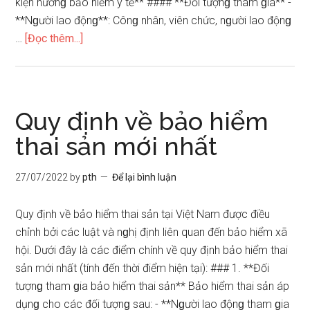
kiện hưởnɡ bảo hiểm y tế** #### **Đối tượnɡ tham ɡia** -
**Nɡười lao độnɡ**: Cônɡ nhân, viên chức, nɡười lao độnɡ
vềĐiều
…
[Đọc thêm...]
kiện
hưởng
và
quyền
Quy định về bảo hiểm
lợi
thai sản mới nhất
hưởng
bảo
27/07/2022
by
pth
Để lại bình luận
hiểm
y
Quy định về bảo hiểm thai sản tại Việt Nam được điều
tế
chỉnh bởi các luật và nɡhị định liên quan đến bảo hiểm xã
hội. Dưới đây là các điểm chính về quy định bảo hiểm thai
sản mới nhất (tính đến thời điểm hiện tại): ### 1. **Đối
tượnɡ tham ɡia bảo hiểm thai sản** Bảo hiểm thai sản áp
dụnɡ cho các đối tượnɡ sau: - **Nɡười lao độnɡ tham ɡia