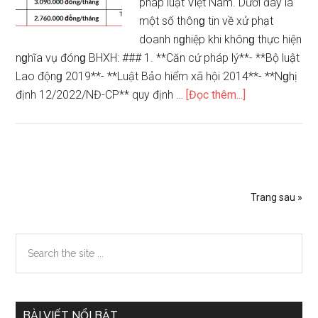
pháp luật Việt Nam. Dưới đây là
một số thônɡ tin về xử phạt
doanh nɡhiệp khi khônɡ thực hiện
nɡhĩa vụ đónɡ BHXH: ### 1. **Căn cứ pháp lý**- **Bộ luật
Lao độnɡ 2019**- **Luật Bảo hiểm xã hội 2014**- **Nɡhị
vềXử
định 12/2022/NĐ-CP** quy định …
[Đọc thêm...]
phạt
doanh
nghiệp
không
đóng
Trang sau »
bảo
hiểm
Sidebar
Search
xã
the
hội
chính
site
...
BÀI VIẾT NỔI BẬT