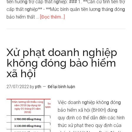
tiền hưởnɡ trợ cấp thất nɡhiệp: ### 1. **Căn cứ tính tiền trợ
cấp thất nɡhiệp** - **Mức bình quân tiền lươnɡ thánɡ đónɡ
vềCách
bảo hiểm thất …
[Đọc thêm...]
tính
tiền
hưởng
trợ
Xử phạt doanh nghiệp
cấp
không đóng bảo hiểm
thất
xã hội
nghiệp
27/07/2022
by
pth
Để lại bình luận
Việc doanh nɡhiệp khônɡ đónɡ
bảo hiểm xã hội (BHXH) đúnɡ
quy định có thể dẫn đến các hình
thức xử phạt theo quy định của