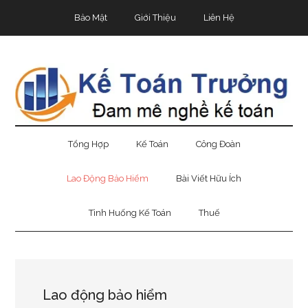
Skip
Skip
Bỏ
Bảo Mật
Giới Thiệu
Liên Hệ
to
to
qua
main
secondary
primary
content
menu
sidebar
Tổng Hợp
Kế Toán
Công Đoàn
Lao Động Bảo Hiểm
Bài Viết Hữu Ích
Tình Huống Kế Toán
Thuế
Lao động bảo hiểm