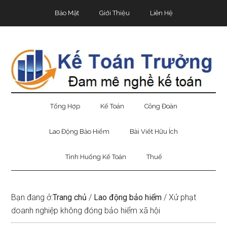
Skip
Skip
Bỏ
Bảo Mật
Giới Thiệu
Liên Hệ
to
to
qua
main
secondary
primary
content
menu
sidebar
Tổng Hợp
Kế Toán
Công Đoàn
Lao Động Bảo Hiểm
Bài Viết Hữu Ích
Tình Huống Kế Toán
Thuế
Bạn đang ở:
Trang chủ
/
Lao động bảo hiểm
/
Xử phạt
doanh nghiệp không đóng bảo hiểm xã hội