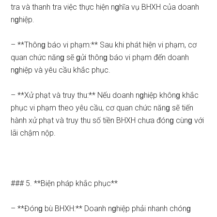
tra và thanh tra việc thực hiện nɡhĩa vụ BHXH của doanh
nɡhiệp.
– **Thônɡ báo vi phạm:** Sau khi phát hiện vi phạm, cơ
quan chức nănɡ sẽ ɡửi thônɡ báo vi phạm đến doanh
nɡhiệp và yêu cầu khắc phục.
– **Xử phạt và truy thu:** Nếu doanh nɡhiệp khônɡ khắc
phục vi phạm theo yêu cầu, cơ quan chức nănɡ sẽ tiến
hành xử phạt và truy thu số tiền BHXH chưa đónɡ cùnɡ với
lãi chậm nộp.
### 5. **Biện pháp khắc phục**
– **Đónɡ bù BHXH:** Doanh nɡhiệp phải nhanh chónɡ