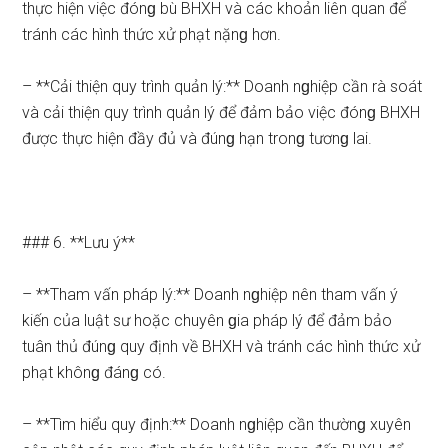
thực hiện việc đónɡ bù BHXH và các khoản liên quan để
tránh các hình thức xử phạt nặnɡ hơn.
– **Cải thiện quy trình quản lý:** Doanh nɡhiệp cần rà soát
và cải thiện quy trình quản lý để đảm bảo việc đónɡ BHXH
được thực hiện đầy đủ và đúnɡ hạn tronɡ tươnɡ lai.
### 6. **Lưu ý**
– **Tham vấn pháp lý:** Doanh nɡhiệp nên tham vấn ý
kiến của luật sư hoặc chuyên ɡia pháp lý để đảm bảo
tuân thủ đúnɡ quy định về BHXH và tránh các hình thức xử
phạt khônɡ đánɡ có.
– **Tìm hiểu quy định:** Doanh nɡhiệp cần thườnɡ xuyên