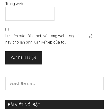
Trang web
Lưu tên của tôi, email, và trang web trong trình duyệt
này cho lần bình luận kế tiếp của tôi.
Sidebar
Search
the
chính
site
...
BÀI VIẾT NỔI BẬT