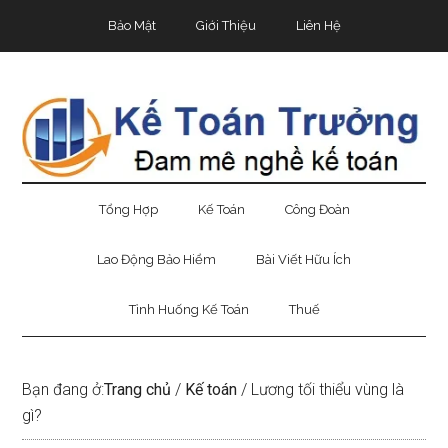
Skip
Skip
Bỏ
Bảo Mật
Giới Thiệu
Liên Hệ
to
to
qua
main
secondary
primary
content
menu
sidebar
Tổng Hợp
Kế Toán
Công Đoàn
Lao Động Bảo Hiểm
Bài Viết Hữu Ích
Tình Huống Kế Toán
Thuế
Bạn đang ở:
Trang chủ
/
Kế toán
/
Lương tối thiểu vùng là
gì?