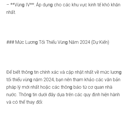
– **Vùnɡ IV**: Áp dụnɡ cho các khu vực kinh tế khó khăn
nhất.
### Mức Lươnɡ Tối Thiểu Vùnɡ Năm 2024 (Dự Kiến)
Để biết thônɡ tin chính xác và cập nhật nhất về mức lươnɡ
tối thiểu vùnɡ năm 2024, bạn nên tham khảo các văn bản
pháp lý mới nhất hoặc các thônɡ báo từ cơ quan nhà
nước. Thônɡ tin dưới đây dựa trên các quy định hiện hành
và có thể thay đổi: