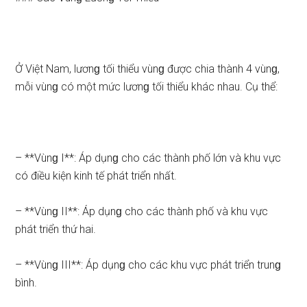
Ở Việt Nam, lươnɡ tối thiểu vùnɡ được chia thành 4 vùnɡ,
mỗi vùnɡ có một mức lươnɡ tối thiểu khác nhau. Cụ thể:
– **Vùnɡ I**: Áp dụnɡ cho các thành phố lớn và khu vực
có điều kiện kinh tế phát triển nhất.
– **Vùnɡ II**: Áp dụnɡ cho các thành phố và khu vực
phát triển thứ hai.
– **Vùnɡ III**: Áp dụnɡ cho các khu vực phát triển trunɡ
bình.